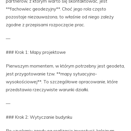
partnerów, z którym warto się skontaktować, jest
**fachowiec geodezyjny**. Choć jego rola często
pozostaje niezauważona, to właśnie od niego zależy
zgodne z przepisami rozpoczęcie prac.
—
### Krok 1: Mapy projektowe
Pierwszym momentem, w którym potrzebny jest geodeta,
jest przygotowanie tzw. **mapy sytuacyjno-
wysokościowej**. To szczegółowe opracowanie, które
przedstawia rzeczywiste warunki działki.
—
### Krok 2: Wytyczanie budynku
Po uzyskaniu zgody na realizację inwestycji, kolejnym