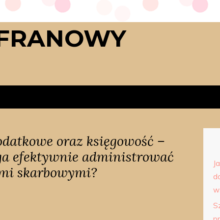
AFRANOWY
odatkowe oraz księgowość –
ga efektywnie administrować
J
mi skarbowymi?
d
w
S
p