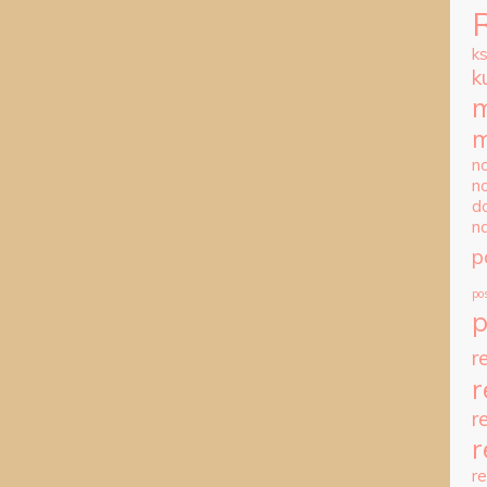
k
k
m
m
n
n
d
n
p
po
r
r
r
r
r