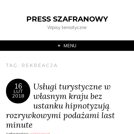
PRESS SZAFRANOWY
Wpisy tematyczne
MENU
TAG:
REKREACJA
Usługi turystyczne w
16
LUT
własnym kraju bez
2018
ustanku hipnotyzują
rozrywkowymi podażami last
minute
categories:
rekreacja