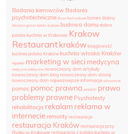
Badania kierowców
Badania
psychotechniczne
biznes ślubny
Biuro Rachunkowe
budowa domu
dobra
blaszane garaże
botoks
budowa
Krakow
polska kuchnia w Krakowie
Restaurant
kraków
księgowość
kuchnia włoska Kraków
kuchnia polska Kraków
marketing w sieci
medycyna
logopeda
nowoczesny dom artykuły
medycyna estetyczna
nowoczesny dom blog
nowoczesny dom dzisiaj
nowoczesny dom najważniejsze informacje
odnawianie
pomoc prawna
prawo
pomoc
posadzki
problemy prawne
Psychotesty
rekalam
reklama w
rehabilitacja
internecie
remonty
restauracja
restauracja Kraków
restauracja przy
Rynku w Krakowie
restauracja z polską kuchnią w