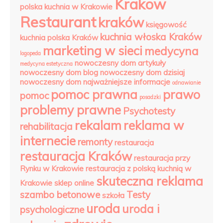
Krakow
polska kuchnia w Krakowie
Restaurant
kraków
księgowość
kuchnia włoska Kraków
kuchnia polska Kraków
marketing w sieci
medycyna
logopeda
nowoczesny dom artykuły
medycyna estetyczna
nowoczesny dom blog
nowoczesny dom dzisiaj
nowoczesny dom najważniejsze informacje
odnawianie
pomoc prawna
prawo
pomoc
posadzki
problemy prawne
Psychotesty
rekalam
reklama w
rehabilitacja
internecie
remonty
restauracja
restauracja Kraków
restauracja przy
Rynku w Krakowie
restauracja z polską kuchnią w
skuteczna reklama
Krakowie
sklep online
szambo betonowe
Testy
szkoła
uroda
uroda i
psychologiczne