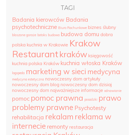
TAGI
Badania kierowców
Badania
psychotechniczne
biznes ślubny
Biuro Rachunkowe
budowa domu
dobra
blaszane garaże
botoks
budowa
Krakow
polska kuchnia w Krakowie
Restaurant
kraków
księgowość
kuchnia włoska Kraków
kuchnia polska Kraków
marketing w sieci
medycyna
logopeda
nowoczesny dom artykuły
medycyna estetyczna
nowoczesny dom blog
nowoczesny dom dzisiaj
nowoczesny dom najważniejsze informacje
odnawianie
pomoc prawna
prawo
pomoc
posadzki
problemy prawne
Psychotesty
rekalam
reklama w
rehabilitacja
internecie
remonty
restauracja