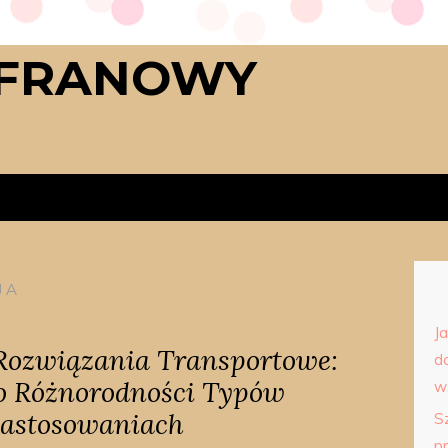
AFRANOWY
JA
J
Rozwiązania Transportowe:
d
o Różnorodności Typów
w
Zastosowaniach
S
p