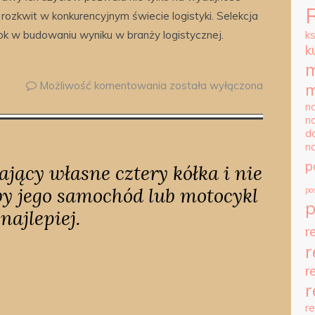
y rozkwit w konkurencyjnym świecie logistyki. Selekcja
k w budowaniu wyniku w branży logistycznej.
k
k
m
Możliwość komentowania
została wyłączona
m
n
n
d
n
p
jący własne cztery kółka i nie
 by jego samochód lub motocykl
po
najlepiej.
r
r
r
r
r