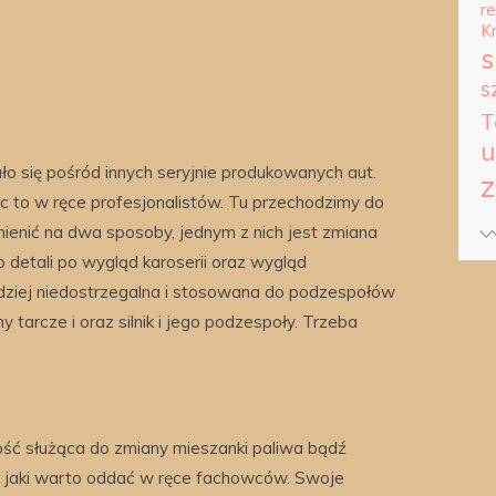
r
K
s
s
T
u
ło się pośród innych seryjnie produkowanych aut.
z
jąc to w ręce profesjonalistów. Tu przechodzimy do
enić na dwa sposoby, jednym z nich jest zmiana
 detali po wygląd karoserii oraz wygląd
dziej niedostrzegalna i stosowana do podzespołów
 tarcze i oraz silnik i jego podzespoły. Trzeba
ść służąca do zmiany mieszanki paliwa bądź
ng jaki warto oddać w ręce fachowców. Swoje