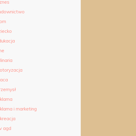
iznes
udownictwo
om
ziecko
dukacja
ne
linaria
otoryzacja
raca
rzemysł
eklama
eklama i marketing
ekreacja
tv agd