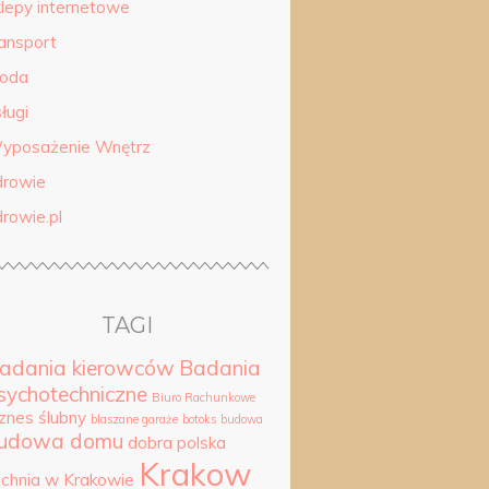
klepy internetowe
ransport
roda
ługi
yposażenie Wnętrz
drowie
drowie.pl
TAGI
adania kierowców
Badania
sychotechniczne
Biuro Rachunkowe
iznes ślubny
blaszane garaże
botoks
budowa
udowa domu
dobra polska
Krakow
uchnia w Krakowie