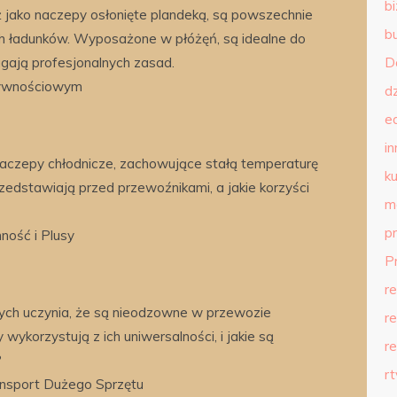
b
jako naczepy osłonięte plandeką, są powszechnie
b
ładunków. Wyposażone w płóżęń, są idealne do
ają profesjonalnych zasad.
D
Żywnościowym
d
e
in
aczepy chłodnicze, zachowujące stałą temperaturę
ku
zedstawiają przed przewoźnikami, a jakie korzyści
m
p
ość i Plusy
P
r
ych uczynia, że są nieodzowne w przewozie
r
wykorzystują z ich uniwersalności, i jakie są
r
?
r
nsport Dużego Sprzętu