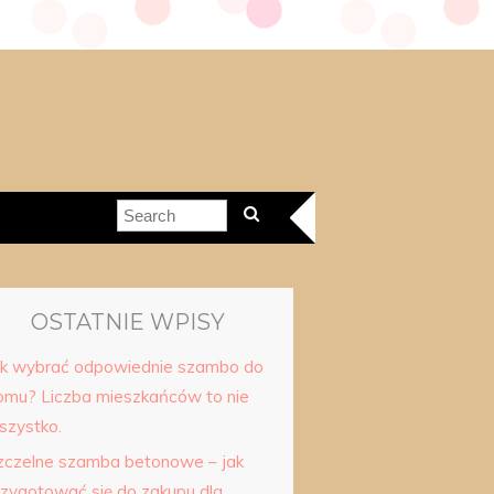
OSTATNIE WPISY
ak wybrać odpowiednie szambo do
omu? Liczba mieszkańców to nie
szystko.
zczelne szamba betonowe – jak
rzygotować się do zakupu dla