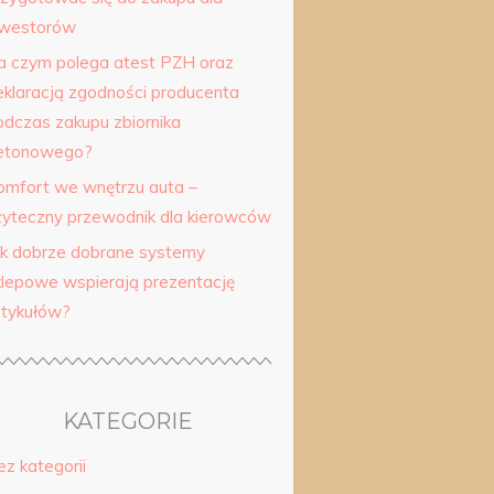
nwestorów
a czym polega atest PZH oraz
eklaracją zgodności producenta
odczas zakupu zbiornika
etonowego?
omfort we wnętrzu auta –
żyteczny przewodnik dla kierowców
ak dobrze dobrane systemy
klepowe wspierają prezentację
rtykułów?
KATEGORIE
ez kategorii