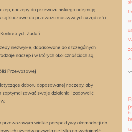
s
czep, naczepy do przewozu niskiego odejmują
t
u są kluczowe do przewozu massywnych urządzeń i
u
us
 Konkretnych Zadań
W
aczepy niezwykłe, dopasowane do szczególnych
z
 rodzaje naczep i w których okolicznościach są
z
ółki Przewozowej
dotyczące doboru dopasowanej naczepy, aby
 zoptymalizować swoje działania i zadowolić
B
ów.
p
b
b
m przewozowym wielkie perspektywy akomodacji do
k
prawy ich użyciów pozwala nie tylko na wydajność