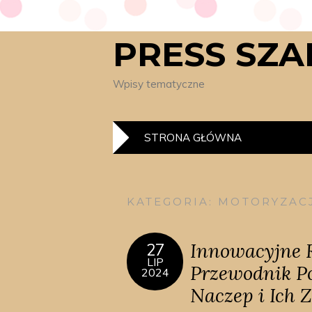
PRESS SZ
Wpisy tematyczne
STRONA GŁÓWNA
KATEGORIA:
MOTORYZAC
Innowacyjne 
27
LIP
Przewodnik P
2024
Naczep i Ich 