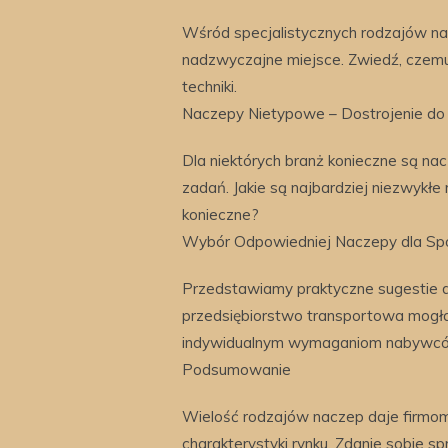
Wśród specjalistycznych rodzajów na
nadzwyczajne miejsce. Zwiedź, czem
techniki.
Naczepy Nietypowe – Dostrojenie do
Dla niektórych branż konieczne są n
zadań. Jakie są najbardziej niezwykłe
konieczne?
Wybór Odpowiedniej Naczepy dla Sp
Przedstawiamy praktyczne sugestie 
przedsiębiorstwo transportowa mogła
indywidualnym wymaganiom nabywc
Podsumowanie
Wielość rodzajów naczep daje firmo
charakterystyki rynku. Zdanie sobie s