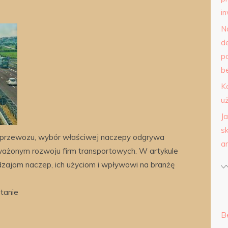
i
N
d
p
b
K
u
J
s
przewozu, wybór właściwej naczepy odgrywa
a
ważonym rozwoju firm transportowych. W artykule
zajom naczep, ich użyciom i wpływowi na branżę
tanie
B