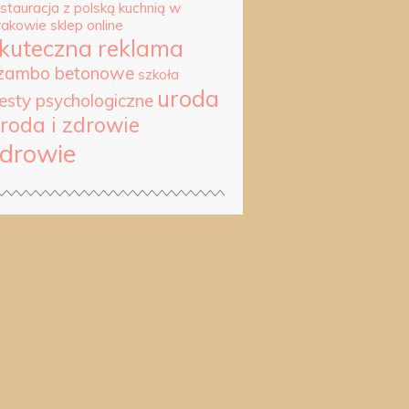
estauracja z polską kuchnią w
rakowie
sklep online
kuteczna reklama
zambo betonowe
szkoła
uroda
esty psychologiczne
roda i zdrowie
drowie