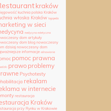
Restaurant
kraków
sięgowość
kuchnia polska Kraków
uchnia włoska Kraków
logopeda
arketing w sieci
edycyna
medycyna estetyczna
owoczesny dom artykuły
owoczesny dom blog
nowoczesny
om dzisiaj
nowoczesny dom
ajważniejsze informacje
odnawianie
pomoc prawna
omoc
prawo
problemy
sadzki
prawne
Psychotesty
rekalam
ehabilitacja
eklama w internecie
emonty
restauracja
estauracja Kraków
estauracja przy Rynku w Krakowie