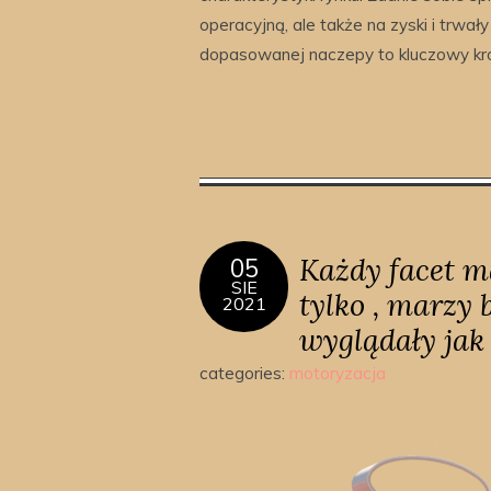
operacyjną, ale także na zyski i trwał
dopasowanej naczepy to kluczowy kro
Każdy facet ma
05
SIE
tylko , marzy
2021
wyglądały jak 
categories:
motoryzacja