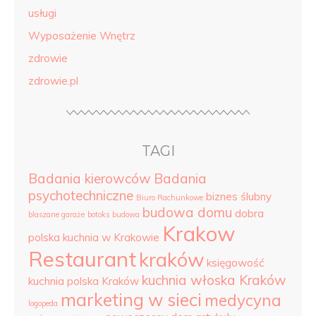
usługi
Wyposażenie Wnętrz
zdrowie
zdrowie.pl
TAGI
Badania kierowców
Badania
psychotechniczne
biznes ślubny
Biuro Rachunkowe
budowa domu
dobra
blaszane garaże
botoks
budowa
Krakow
polska kuchnia w Krakowie
Restaurant
kraków
księgowość
kuchnia włoska Kraków
kuchnia polska Kraków
marketing w sieci
medycyna
logopeda