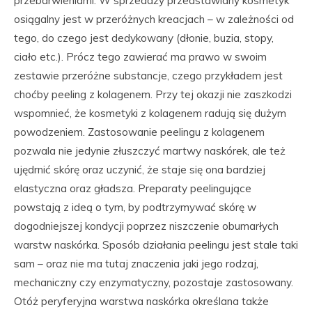
przebarwieniami. W sprzedaży przedstawiany kosmetyk
osiągalny jest w przeróżnych kreacjach – w zależności od
tego, do czego jest dedykowany (dłonie, buzia, stopy,
ciało etc.). Prócz tego zawierać ma prawo w swoim
zestawie przeróżne substancje, czego przykładem jest
choćby peeling z kolagenem. Przy tej okazji nie zaszkodzi
wspomnieć, że kosmetyki z kolagenem radują się dużym
powodzeniem. Zastosowanie peelingu z kolagenem
pozwala nie jedynie złuszczyć martwy naskórek, ale też
ujędrnić skórę oraz uczynić, że staje się ona bardziej
elastyczna oraz gładsza. Preparaty peelingujące
powstają z ideą o tym, by podtrzymywać skórę w
dogodniejszej kondycji poprzez niszczenie obumarłych
warstw naskórka. Sposób działania peelingu jest stale taki
sam – oraz nie ma tutaj znaczenia jaki jego rodzaj,
mechaniczny czy enzymatyczny, pozostaje zastosowany.
Otóż peryferyjna warstwa naskórka określana także