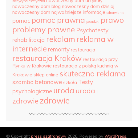
nowoczesny dom artykuły
medycyna estetyczna
nowoczesny dom blog
nowoczesny dom dzisiaj
nowoczesny dom najważniejsze informacje
odnawianie
pomoc prawna
prawo
pomoc
posadzki
problemy prawne
Psychotesty
rekalam
reklama w
rehabilitacja
internecie
remonty
restauracja
restauracja Kraków
restauracja przy
Rynku w Krakowie
restauracja z polską kuchnią w
skuteczna reklama
Krakowie
sklep online
szambo betonowe
Testy
szkoła
uroda
uroda i
psychologiczne
zdrowie
zdrowie
© Copyright
press szafranowy
2026. Powered by
WordPress
.